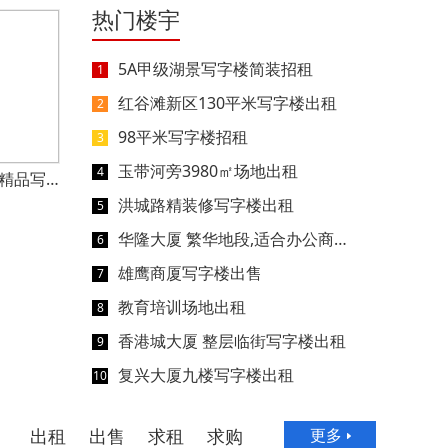
热门楼宇
5A甲级湖景写字楼简装招租
1
红谷滩新区130平米写字楼出租
2
98平米写字楼招租
3
玉带河旁3980㎡场地出租
4
鹰潭电商科技产业园精品写字楼招商出租
洪城路精装修写字楼出租
5
华隆大厦 繁华地段,适合办公商用住宅
6
雄鹰商厦写字楼出售
7
教育培训场地出租
8
香港城大厦 整层临街写字楼出租
9
复兴大厦九楼写字楼出租
10
出租
出售
求租
求购
更多