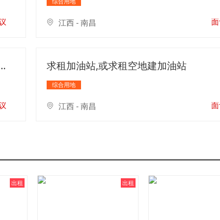
综合用地
议
面
江西 - 南昌
0平方米空地 近市区 交通便利 有地方停车
求租加油站,或求租空地建加油站
综合用地
议
面
江西 - 南昌
出租
出租