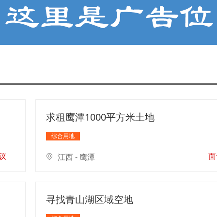
求租鹰潭1000平方米土地
综合用地
议
面
江西 - 鹰潭
寻找青山湖区域空地