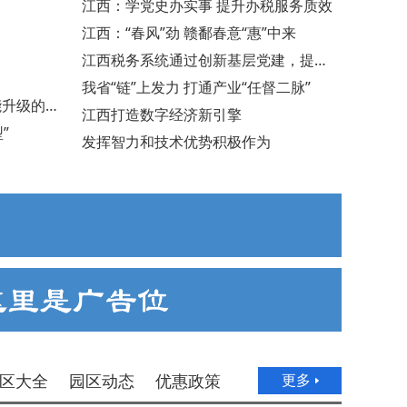
江西：学党史办实事 提升办税服务质效
江西：“春风”劲 赣鄱春意“惠”中来
江西税务系统通过创新基层党建，提振干部精气神，推动工作上台阶
我省“链”上发力 打通产业“任督二脉”
江西省人民政府办公厅印发《关于支持产业集群提能升级的若干措施》的通知
江西打造数字经济新引擎
”
发挥智力和技术优势积极作为
区大全
园区动态
优惠政策
更多