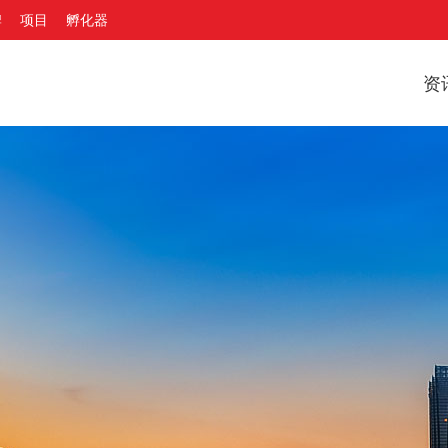
牌
项目
孵化器
资