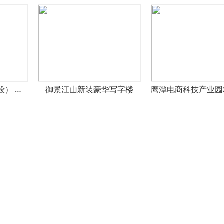
明月轩小区（繁华地段） 商住二用(写字楼)
御景江山新装豪华写字楼