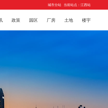
城市分站
当前站点：江西站
讯
政策
园区
厂房
土地
楼宇